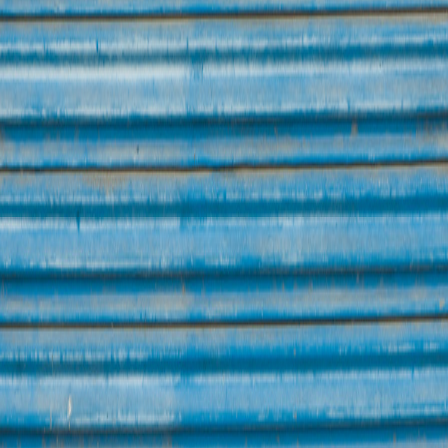
Agenda
|
Contacte
|
Espectacles Familiars
Galeria
Companyia
Teatre escolar
A mida
Espectacles d'adults